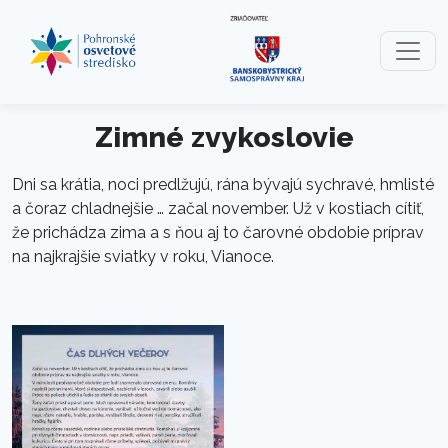
Preskočiť na obsah
Preskočiť na hlavné menu
Zimné zvykoslovie
Dni sa krátia, noci predlžujú, rána bývajú sychravé, hmlisté
a čoraz chladnejšie … začal november. Už v kostiach cítiť,
že prichádza zima a s ňou aj to čarovné obdobie príprav
na najkrajšie sviatky v roku, Vianoce.