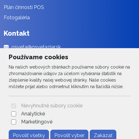
Plán činnosti POS
Fotogaléria
Kontakt
osveta@osvetaziar.sk
Používame cookies
045 / 678 13 01
Na našich webových stránkach používame súbory cookie na
Social
zhromažďovanie údajov za účelom vytvárania štatistík na
zlepšenie kvality našej webovej stránky. Naše cookies
Facebook
môžete prijať alebo odmietnuť kliknutím na tlačidlá nižšie.
© 2026 Arrabella s.r.o., mayabella s.r.o., Všetky práva vyhradené.
Nevyhnutné súbory cookie
Analytické
Marketingové
Hosting:
- Web:
Povoliť všetky
Povoliť výber
Zakázať