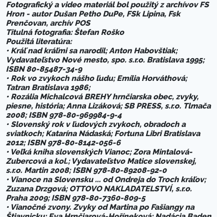
Fotografický a video materiál bol použitý z archívov FS
Hron - autor Dušan Petho DuPe, FSk Lipina, Fsk
Prenčovan, archív POS
Titulná fotografia: Štefan Roško
Použitá literatúra:
• Kráľ nad kráľmi sa narodil; Anton Habovštiak;
Vydavateľstvo Nové mesto, spo. s.r.o. Bratislava 1995;
ISBN 80-85487-34-9
• Rok vo zvykoch nášho ľudu; Emília Horváthová;
Tatran Bratislava 1986;
• Rozália Michalcová BREHY hrnčiarska obec, zvyky,
piesne, história; Anna Lizáková; SB PRESS, s.r.o. Tlmača
2008; ISBN 978-80-969984-9-4
• Slovenský rok v ľudových zvykoch, obradoch a
sviatkoch; Katarína Nádaská; Fortuna Libri Bratislava
2012; ISBN 978-80-8142-056-6
• Veľká kniha slovenských Vianoc; Zora Mintalová-
Zubercová a kol.; Vydavateľstvo Matice slovenskej,
s.r.o. Martin 2008; ISBN 978-80-89208-92-0
• Vianoce na Slovensku ... od Ondreja do Troch kráľov;
Zuzana Drzgová; OTTOVO NAKLADATELSTVÍ, s.r.o.
Praha 2009; ISBN 978-80-7360-809-5
• Vianočné zvony. Zvyky od Martina po Fašiangy na
Štiavnicku; Eva Hrnčiarová-Hoříneková; Nadácia Baden