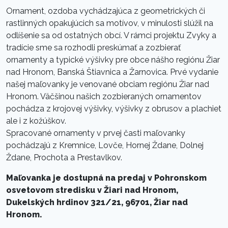
Ornament, ozdoba vychádzajúca z geometrických či
rastlinných opakujúcich sa motívov, v minulosti slúžil na
odlíšenie sa od ostatných obcí. V rámci projektu Zvyky a
tradície sme sa rozhodli preskúmať a zozbierať
ornamenty a typické výšivky pre obce nášho regiónu Žiar
nad Hronom, Banská Štiavnica a Žarnovica. Prvé vydanie
našej maľovanky je venované obciam regiónu Žiar nad
Hronom. Väčšinou našich zozbieraných ornamentov
pochádza z krojovej výšivky, výšivky z obrusov a plachiet
ale i z kožúškov.
Spracované ornamenty v prvej časti maľovanky
pochádzajú z Kremnice, Lovče, Hornej Ždane, Dolnej
Ždane, Prochota a Prestavlkov.
Maľovanka je dostupná na predaj v Pohronskom
osvetovom stredisku v Žiari nad Hronom,
Dukelských hrdinov 321/21, 96701, Žiar nad
Hronom.