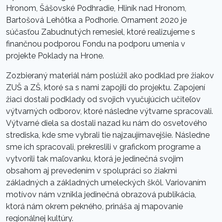
Hronom, Šášovské Podhradie, Hliník nad Hronom,
Bartošová Lehôtka a Podhorie. Ornament 2020 je
súčasťou Zabudnutých remesiel, ktoré realizujeme s
finančnou podporou Fondu na podporu umenia v
projekte Poklady na Hrone.
Zozbieraný materiál nám poslúžil ako podklad pre žiakov
ZUŠ a ZŠ, ktoré sa s nami zapojili do projektu. Zapojení
žiaci dostali podklady od svojich vyučujúcich učiteľov
výtvarných odborov, ktoré následne výtvarne spracovali.
Výtvarné diela sa dostali nazad ku nám do osvetového
strediska, kde sme vybrali tie najzaujímavejšie. Následne
sme ich spracovali, prekreslili v grafickom programe a
vytvorili tak maľovanku, ktorá je jedinečná svojim
obsahom aj prevedením v spolupráci so žiakmi
základných a základných umeleckých škôl. Variovaním
motívov nám vznikla jedinečná obrazová publikácia,
ktorá nám okrem pekného, prináša aj mapovanie
regionálnej kultúry.