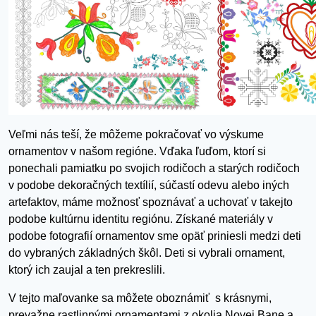
Veľmi nás teší, že môžeme pokračovať vo výskume
ornamentov v našom regióne. Vďaka ľuďom, ktorí si
ponechali pamiatku po svojich rodičoch a starých rodičoch
v podobe dekoračných textílií, súčastí odevu alebo iných
artefaktov, máme možnosť spoznávať a uchovať v takejto
podobe kultúrnu identitu regiónu. Získané materiály v
podobe fotografií ornamentov sme opäť priniesli medzi deti
do vybraných základných škôl. Deti si vybrali ornament,
ktorý ich zaujal a ten prekreslili.
V tejto maľovanke sa môžete oboznámiť s krásnymi,
prevažne rastlinnými ornamentami z okolia Novej Bane a