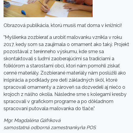
Obrazová publikácia, ktorú musíš mať doma v knižnici!
"Myšlienka zozbierať a urobiť maľovanku vznikla v roku
2017, kedy som sa zaujímala o ornament ako taký. Projekt
pozostával z terénneho výskumu, kde sme sa
skontaktovali s ľuďmi zaoberajúcimi sa tradíciami a
folklórom a starostami obcí, ktorí nám pomohli získať
cenné materiály. Zozbierané materiály nám poslúžili ako
inšpirácia a podklady pre deti základných škôl, ktoré
spracovali ornamenty a zároveň sa dozvedeli aj niečo o
krojoch z nášho okolia. Následne sme s kolegami kresby
spracovali v grafickom programe a po dôkladnom
spracovaní putovala maľovanka do tlače."
Mgr. Magdaléna Gáfriková
samostatná odborná zamestnankyňa POS