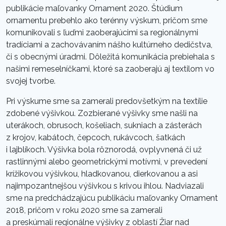
publikácie maľovanky Ornament 2020. Štúdium
ornamentu prebehlo ako terénny výskum, pričom sme
komunikovali s ľuďmi zaoberajúcimi sa regionálnymi
tradíciami a zachovávaním nášho kultúrneho dedičstva,
či s obecnými úradmi. Dôležitá komunikácia prebiehala s
našimi remeselníčkami, ktoré sa zaoberajú aj textilom vo
svojej tvorbe.
Pri výskume sme sa zamerali predovšetkým na textílie
zdobené výšivkou. Zozbierané výšivky sme našli na
uterákoch, obrusoch, košeliach, sukniach a zásterách
z krojov, kabátoch, čepcoch, rukávcoch, šatkách
i lajblíkoch. Výšivka bola rôznorodá, ovplyvnená či už
rastlinnými alebo geometrickými motívmi, v prevedení
krížikovou výšivkou, hladkovanou, dierkovanou a asi
najimpozantnejšou výšivkou s krivou ihlou. Nadviazali
sme na predchádzajúcu publikáciu maľovanky Ornament
2018, pričom v roku 2020 sme sa zamerali
a preskúmali regionálne výšivky z oblastí Žiar nad