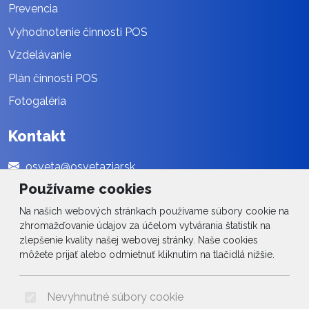
Prevencia
Vyhodnotenie činnosti POS
Vzdelávanie
Plán činnosti POS
Fotogaléria
Kontakt
osveta@osvetaziar.sk
Používame cookies
045 / 678 13 01
Na našich webových stránkach používame súbory cookie na
Social
zhromažďovanie údajov za účelom vytvárania štatistík na
zlepšenie kvality našej webovej stránky. Naše cookies
Facebook
môžete prijať alebo odmietnuť kliknutím na tlačidlá nižšie.
© 2026 Arrabella s.r.o., mayabella s.r.o., Všetky práva vyhradené.
Nevyhnutné súbory cookie