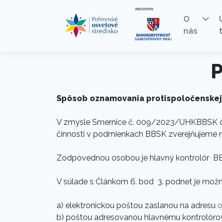
O
nás
Preskočiť na obsah
Preskočiť na hlavné menu
P
Spôsob oznamovania protispoločenskej č
V zmysle Smernice č. 009/2023/UHKBBSK o v
činnosti v podmienkach BBSK zverejňujeme
Zodpovednou osobou je hlavný kontrolór B
V súlade s Článkom 6. bod 3. podnet je možn
a) elektronickou poštou zaslanou na adresu
o
b) poštou adresovanou hlavnému kontrolórovi