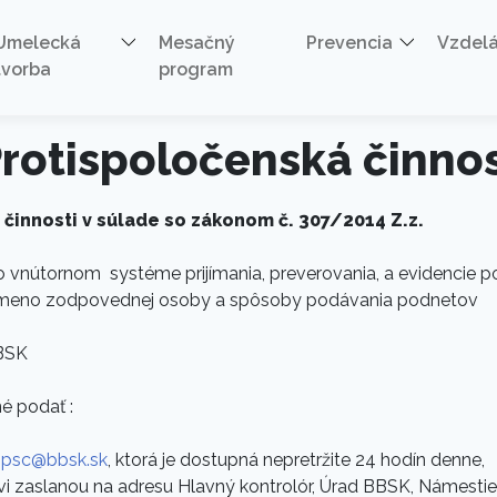
Umelecká
Mesačný
Prevencia
Vzdel
tvorba
program
rotispoločenská činno
innosti v súlade so zákonom č. 307/2014 Z.z.
nútornom systéme prijímania, preverovania, a evidencie po
 meno zodpovednej osoby a spôsoby podávania podnetov
BSK
é podať :
psc@bbsk.sk
, ktorá je dostupná nepretržite 24 hodín denne,
 zaslanou na adresu Hlavný kontrolór, Úrad BBSK, Námestie 