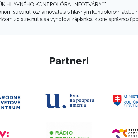
"DO RÚK HLAVNÉHO KONTROLÓRA -NEOTVÁRAŤ",
sobnom stretnutí oznamovateľa s hlavným kontrolórom ale
pričom zo stretnutia sa vyhotoví zápisnica, ktorej správnosť
Partneri