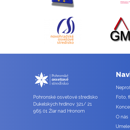
Nav
Neprof
Pohronské osvetové stredisko
Foto, f
Dukelských hrdinov 321/ 21
Konce
965 01 Žiar nad Hronom
O nás
Umele