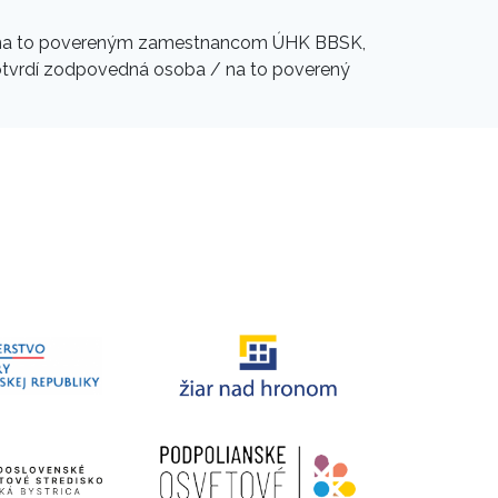
bo na to povereným zamestnancom ÚHK BBSK,
 potvrdí zodpovedná osoba / na to poverený