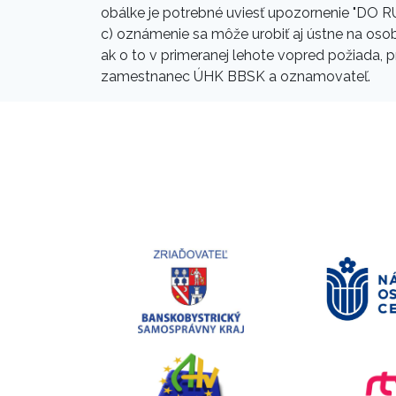
obálke je potrebné uviesť upozornenie 
c) oznámenie sa môže urobiť aj ústne na o
ak o to v primeranej lehote vopred požiada, 
zamestnanec ÚHK BBSK a oznamovateľ.