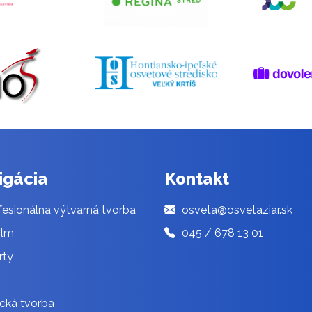
igácia
Kontakt
esionálna výtvarná tvorba
osveta@osvetaziar.sk
ilm
045 / 678 13 01
rty
cká tvorba