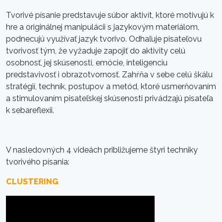
Tvorivé písanie predstavuje súbor aktivít, ktoré motivujú k
hre a originálnej manipulácii s jazykovým materiálom,
podnecujú využívať jazyk tvorivo. Odhaľuje pisateľovu
tvorivosť tým, že vyžaduje zapojiť do aktivity celú
osobnosť, jej skúsenosti, emócie, inteligenciu
predstavivosť i obrazotvornosť. Zahŕňa v sebe celú škálu
stratégií, techník, postupov a metód, ktoré usmerňovaním
a stimulovaním pisateľskej skúsenosti privádzajú pisateľa
k sebareflexii.
V nasledovných 4 videách približujeme štyri techniky
tvorivého písania:
CLUSTERING