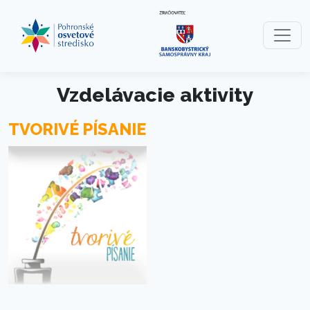
Preskočiť na obsah
Preskočiť na hlavné menu
Vzdelávacie aktivity
TVORIVÉ PÍSANIE