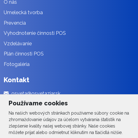
O nás
Umelecká tvorba
Prevencia
Vyhodnotenie činnosti POS
Vzdelávanie
Plán činnosti POS
Fotogaléria
Kontakt
osveta@osvetaziar.sk
Používame cookies
045 / 678 13 01
Na našich webových stránkach používame súbory cookie na
Social
zhromažďovanie údajov za účelom vytvárania štatistík na
zlepšenie kvality našej webovej stránky. Naše cookies
môžete prijať alebo odmietnuť kliknutím na tlačidlá nižšie.
Facebook