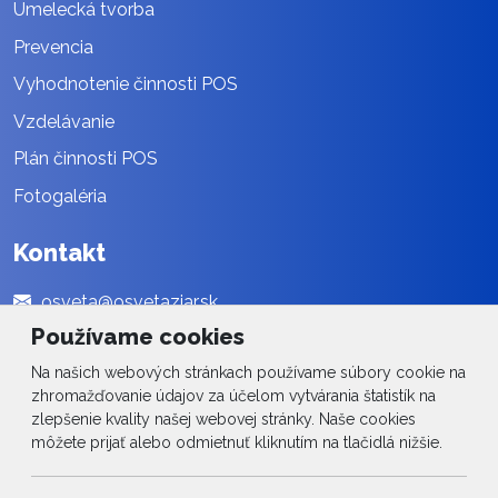
Umelecká tvorba
Prevencia
Vyhodnotenie činnosti POS
Vzdelávanie
Plán činnosti POS
Fotogaléria
Kontakt
osveta@osvetaziar.sk
Používame cookies
045 / 678 13 01
Na našich webových stránkach používame súbory cookie na
Social
zhromažďovanie údajov za účelom vytvárania štatistík na
zlepšenie kvality našej webovej stránky. Naše cookies
môžete prijať alebo odmietnuť kliknutím na tlačidlá nižšie.
Facebook
© 2026 Arrabella s.r.o., mayabella s.r.o., Všetky práva vyhradené.