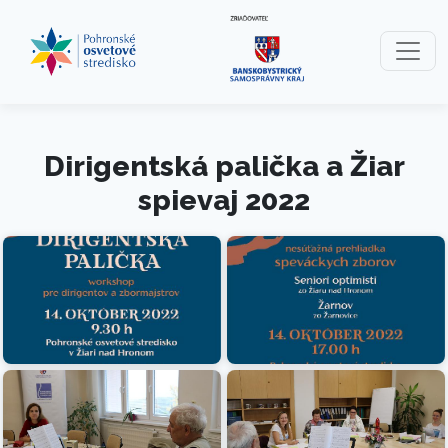
Preskočiť na obsah
Preskočiť na hlavné menu
Dirigentská palička a Žiar
spievaj 2022