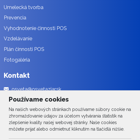
Umelecká tvorba
Prevencia
Vyhodnotenie činnosti POS
Vzdelávanie
Plán činnosti POS
Fotogaléria
Kontakt
osveta@osvetaziar.sk
Používame cookies
045 / 678 13 01
Na našich webových stránkach používame súbory cookie na
Social
zhromažďovanie údajov za účelom vytvárania štatistík na
zlepšenie kvality našej webovej stránky. Naše cookies
Facebook
môžete prijať alebo odmietnuť kliknutím na tlačidlá nižšie.