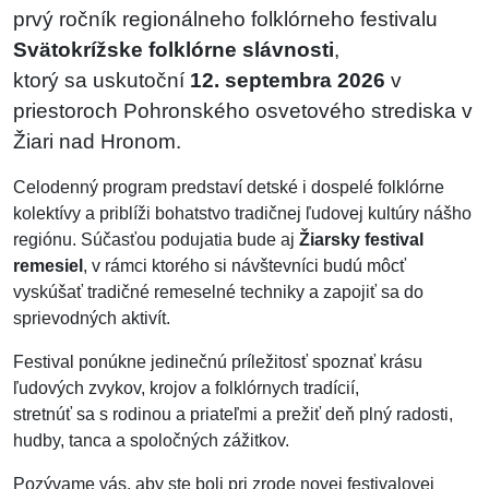
prvý ročník regionálneho folklórneho festivalu
Svätokrížske folklórne slávnosti
,
ktorý sa uskutoční
12. septembra 2026
v
priestoroch Pohronského osvetového strediska v
Žiari nad Hronom.
Celodenný program predstaví detské i dospelé folklórne
kolektívy a priblíži bohatstvo tradičnej ľudovej kultúry nášho
regiónu. Súčasťou podujatia bude aj
Žiarsky festival
remesiel
, v rámci ktorého si návštevníci budú môcť
vyskúšať tradičné remeselné techniky a zapojiť sa do
sprievodných aktivít.
Festival ponúkne jedinečnú príležitosť spoznať krásu
ľudových zvykov, krojov a folklórnych tradícií,
stretnúť sa s rodinou a priateľmi a prežiť deň plný radosti,
hudby, tanca a spoločných zážitkov.
Pozývame vás, aby ste boli pri zrode novej festivalovej