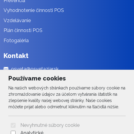
Prevencia
Vyhodnotenie činnosti POS
Vzdelávanie
Plán činnosti POS
Fotogaléria
Kontakt
osveta@osvetaziar.sk
Používame cookies
045 / 678 13 01
Na našich webových stránkach používame súbory cookie na
Social
zhromažďovanie údajov za účelom vytvárania štatistík na
zlepšenie kvality našej webovej stránky. Naše cookies
môžete prijať alebo odmietnuť kliknutím na tlačidlá nižšie.
Facebook
© 2026 Arrabella s.r.o., mayabella s.r.o., Všetky práva vyhradené.
Nevyhnutné súbory cookie
Analytické