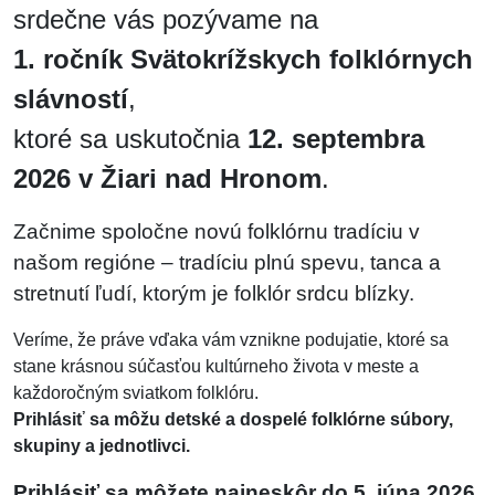
srdečne vás pozývame na
1. ročník Svätokrížskych folklórnych
slávností
,
ktoré sa uskutočnia
12. septembra
2026 v Žiari nad Hronom
.
Začnime spoločne novú folklórnu tradíciu v
našom regióne – tradíciu plnú spevu, tanca a
stretnutí ľudí, ktorým je folklór srdcu blízky.
Veríme, že práve vďaka vám vznikne podujatie, ktoré sa
stane krásnou súčasťou kultúrneho života v meste a
každoročným sviatkom folklóru.
Prihlásiť sa môžu detské a dospelé folklórne súbory,
skupiny a jednotlivci.
Prihlásiť sa môžete najneskôr do 5. júna 2026