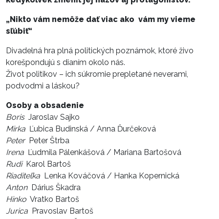
„Nikto vám nemôže dať viac ako vám my vieme
sľúbiť“
Divadelná hra plná politických poznámok, ktoré živo
korešpondujú s dianím okolo nás.
Život politikov – ich súkromie prepletané neverami,
podvodmi a láskou?
Osoby a obsadenie
Boris
Jaroslav Sajko
Mirka
Ľubica Budinská / Anna Ďurčeková
Peter
Peter Štrba
Irena
Ľudmila Pálenkášová / Mariana Bartošová
Rudi
Karol Bartoš
Riaditeľka
Lenka Kováčová / Hanka Kopernická
Anton
Dárius Škadra
Hinko
Vratko Bartoš
Jurica
Pravoslav Bartoš