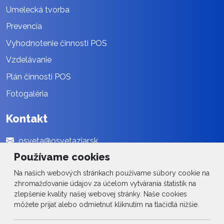
Umelecká tvorba
Prevencia
Vyhodnotenie činnosti POS
Vzdelávanie
Plán činnosti POS
Fotogaléria
Kontakt
osveta@osvetaziar.sk
Používame cookies
045 / 678 13 01
Na našich webových stránkach používame súbory cookie na
Social
zhromažďovanie údajov za účelom vytvárania štatistík na
zlepšenie kvality našej webovej stránky. Naše cookies
Facebook
môžete prijať alebo odmietnuť kliknutím na tlačidlá nižšie.