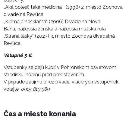
„Aká bolesť, taká medicína“ (1998) 2. miesto Zochova
divadelná Revúca
„Klamala nesklama“ (2006) Divadelná Nová
Baňa
,
najlepšia ženská a najlepšia mužská rola
„Strana lásky“ (2023) 3. miesto Zochova divadelná
Revúca
Vstupné 5 €
Vstupenky sa dajú kúpiť v Pohronskom osvetovom
stredisku, hodinu pred predstavením.
V prípade záujmu o rezerváciu viacerých vstupeniek
volajte:
0915 819 989
Čas a miesto konania