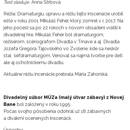
Text sleduje
Anna Štrbová
Réžia: Dramaturgiu, úpravu a réžiu tejto inscenácie urobil
ešte v roku 2001 Mikuláš Fehér, ktorý zomrel v r. 2017. Na
jeho počesť sa po 22 rokoch v novom obsadení vrátili k
divadelnej hre. Mikuláš Fehér bol dramaturgom,
režisérom, scénografom Divadla v Trnave a aj Divadla
Jozefa Gregora Tajovského vo Zvolene, kde sa neskôr
stal šéfdramaturgom. Venoval sa najmä tvorbe pre deti
ale aj ochotníckemu divadlu.
Aktuálne réžiu incenácie prebrala Mária Záhorská.
Divadelný súbor MÚZa (malý útvar zábavy) z Novej
Bane
bol založený v roku 1995.
Počas svojho pôsobenia odohral už 18 zábavných
a divákmi ocenených inscenácií.
Úspechy: