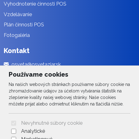
Vyhodnotenie činnosti POS
Vzdelávanie
Plán činnosti POS
Fotogaléria
Kontakt
osveta@osvetaziar.sk
Používame cookies
045 / 678 13 01
Na našich webových stránkach používame súbory cookie na
Social
zhromažďovanie údajov za účelom vytvárania štatistík na
zlepšenie kvality našej webovej stránky. Naše cookies
môžete prijať alebo odmietnuť kliknutím na tlačidlá nižšie.
Facebook
© 2026 Arrabella s.r.o., mayabella s.r.o., Všetky práva vyhradené.
Nevyhnutné súbory cookie
Analytické