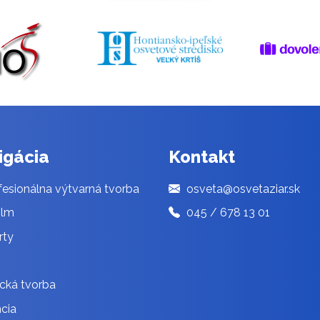
igácia
Kontakt
esionálna výtvarná tvorba
osveta@osvetaziar.sk
ilm
045 / 678 13 01
rty
cká tvorba
cia