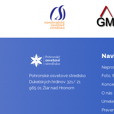
Nav
Neprof
Pohronské osvetové stredisko
Foto, f
Dukelských hrdinov 321/ 21
Konce
965 01 Žiar nad Hronom
O nás
Umele
Preven