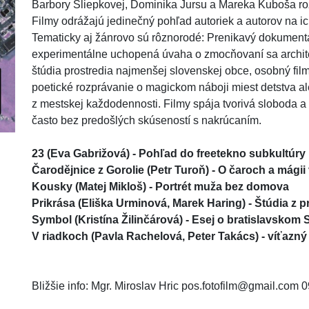
Barbory Sliepkovej, Dominika Jursu a Mareka Kuboša roz
Filmy odrážajú jedinečný pohľad autoriek a autorov na ich
Tematicky aj žánrovo sú rôznorodé: Prenikavý dokument
experimentálne uchopená úvaha o zmocňovaní sa archite
štúdia prostredia najmenšej slovenskej obce, osobný fil
poetické rozprávanie o magickom náboji miest detstva al
z mestskej každodennosti. Filmy spája tvorivá sloboda a
23 (Eva Gabrižová) - Pohľad do freetekno subkultúry

Čarodějnice z Gorolie (Petr Turoň) - O čaroch a mágii 
Kousky (Matej Mikloš) - Portrét muža bez domova

Prikrása (Eliška Urminová, Marek Haring) - Štúdia z p
Symbol (Kristína Žilinčárová) - Esej o bratislavskom S
Bližšie info: Mgr. Miroslav Hric pos.fotofilm@gmail.com