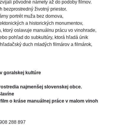
víjali pôvodné námety až do podoby filmov. 
 bezprostredný životný priestor. 
árny portrét muža bez domova, 
ktonických a historických monumentov, 
m, ktorý oslavuje manuálnu prácu vo vinohrade, 
ebo pohľad do subkultúry, ktorá hľadá únik 
 hľadačský duch mladých filmárov a filmárok, 
v goralskej kultúre

rostredia najmenšej slovenskej obce.

lavíne

 0908 288 897