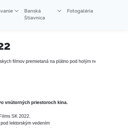
ávanie
Banská
Fotogaléria
Štiavnica
22
rskych filmov premietaná na plátno pod holým nebom.
vo vnútorných priestoroch kina.
 Films SK 2022. 
 pod lektorským vedením 