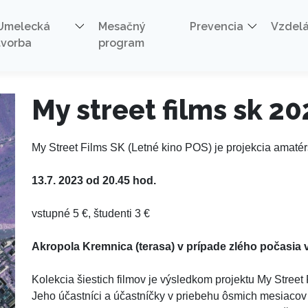
2022
Umelecká
Mesačný
Prevencia
Vzdel
tvorba
program
My street films sk 20
My Street Films SK (Letné kino POS) je projekcia amaté
13.7. 2023 od 20.45 hod.
vstupné 5 €, študenti 3 €
Akropola Kremnica (terasa) v prípade zlého počasia 
Kolekcia šiestich filmov je výsledkom projektu My Street
Jeho účastníci a účastníčky v priebehu ôsmich mesiacov