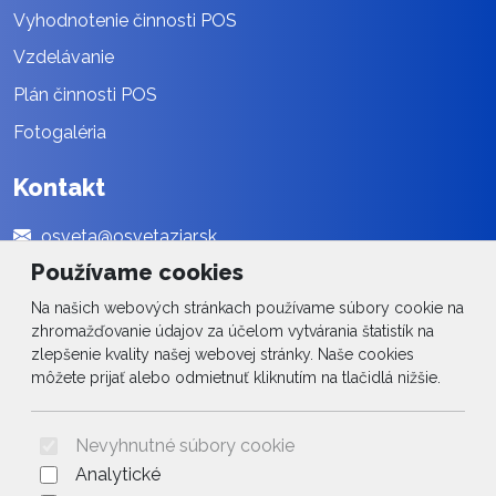
Vyhodnotenie činnosti POS
Vzdelávanie
Plán činnosti POS
Fotogaléria
Kontakt
osveta@osvetaziar.sk
Používame cookies
045 / 678 13 01
Na našich webových stránkach používame súbory cookie na
Social
zhromažďovanie údajov za účelom vytvárania štatistík na
zlepšenie kvality našej webovej stránky. Naše cookies
Facebook
môžete prijať alebo odmietnuť kliknutím na tlačidlá nižšie.
© 2026 Arrabella s.r.o., mayabella s.r.o., Všetky práva vyhradené.
Nevyhnutné súbory cookie
Analytické