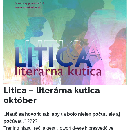
Litica – literárna kutica
október
„Nauč sa hovoriť tak, aby ťa bolo nielen počuť, ale aj
počúvať.“
????
Tréning hlasu, reči a gest ti otvorí dvere k presvedčivej