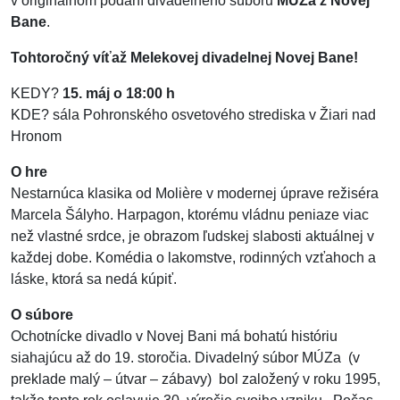
v originálnom podaní divadelného súboru
MÚZa z Novej
Bane
.
Tohtoročný víťaž Melekovej divadelnej Novej Bane!
KEDY?
15. máj o 18:00 h
KDE? sála Pohronského osvetového strediska v Žiari nad
Hronom
O hre
Nestarnúca klasika od Molière v modernej úprave režiséra
Marcela Šályho. Harpagon, ktorému vládnu peniaze viac
než vlastné srdce, je obrazom ľudskej slabosti aktuálnej v
každej dobe. Komédia o lakomstve, rodinných vzťahoch a
láske, ktorá sa nedá kúpiť.
O súbore
Ochotnícke divadlo v Novej Bani má bohatú históriu
siahajúcu až do 19. storočia. Divadelný súbor MÚZa (v
preklade malý – útvar – zábavy) bol založený v roku 1995,