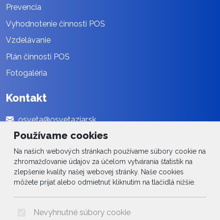
Prevencia
Vyhodnotenie činnosti POS
Vzdelávanie
Plán činnosti POS
Fotogaléria
Kontakt
osveta@osvetaziar.sk
Používame cookies
045 / 678 13 01
Na našich webových stránkach používame súbory cookie na
Social
zhromažďovanie údajov za účelom vytvárania štatistík na
zlepšenie kvality našej webovej stránky. Naše cookies
Facebook
môžete prijať alebo odmietnuť kliknutím na tlačidlá nižšie.
© 2026 Arrabella s.r.o., mayabella s.r.o., Všetky práva vyhradené.
Nevyhnutné súbory cookie