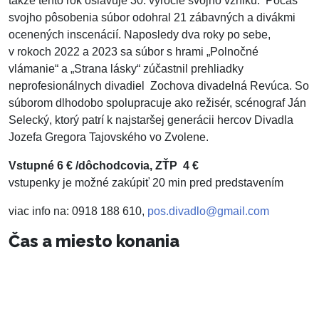
takže tento rok oslavuje 30. výročie svojho vzniku. Počas
svojho pôsobenia súbor odohral 21 zábavných a divákmi
ocenených inscenácií. Naposledy dva roky po sebe,
v rokoch 2022 a 2023 sa súbor s hrami „Polnočné
vlámanie“ a „Strana lásky“ zúčastnil prehliadky
neprofesionálnych divadiel Zochova divadelná Revúca. So
súborom dlhodobo spolupracuje ako režisér, scénograf Ján
Selecký, ktorý patrí k najstaršej generácii hercov Divadla
Jozefa Gregora Tajovského vo Zvolene.
Vstupné 6 € /dôchodcovia, ZŤP 4 €
vstupenky je možné zakúpiť 20 min pred predstavením
viac info na: 0918 188 610,
pos.divadlo@gmail.com
Čas a miesto konania