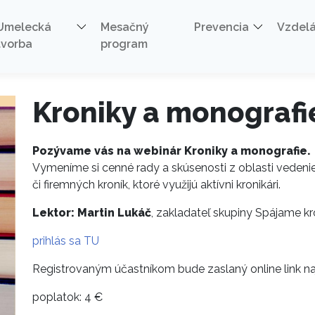
ie
Umelecká
Mesačný
Prevencia
Vzdel
tvorba
program
Kroniky a monografi
Pozývame vás na webinár Kroniky a monografie.
Vymeníme si cenné rady a skúsenosti z oblasti vedeni
či firemných kroník, ktoré využijú aktívni kronikári.
Lektor: Martin Lukáč
, zakladateľ skupiny Spájame k
prihlás sa TU
Registrovaným účastníkom bude zaslaný online link na
poplatok: 4 €