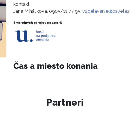
kontakt:
Jana Miháliková, 0905/11 77 95,
vzdelavanie@osvetazi
Z verejných zdrojov podporil
Čas a miesto konania
Partneri