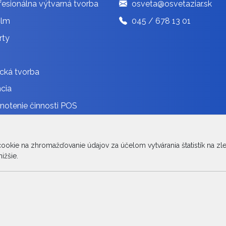
esionálna výtvarná tvorba
osveta@osvetaziar.sk
ilm
045 / 678 13 01
rty
cká tvorba
cia
otenie činnosti POS
ávanie
innosti POS
kie na zhromažďovanie údajov za účelom vytvárania štatistík na zlep
léria
ižšie.
© 2026 Arrabella s.r.o., mayabella s.r.o., Všetky práva vyhradené.