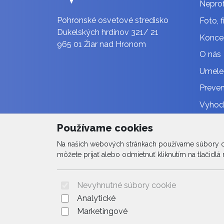
Neprof
Pohronské osvetové stredisko
Foto, f
Dukelských hrdinov 321/ 21
Konce
965 01 Žiar nad Hronom
O nás
Umele
Preven
Vyhodn
Vzdel
Používame cookies
Plán č
Na našich webových stránkach používame súbory coo
Fotoga
môžete prijať alebo odmietnuť kliknutím na tlačidlá n
Nevyhnutné súbory cookie
Analytické
Marketingové