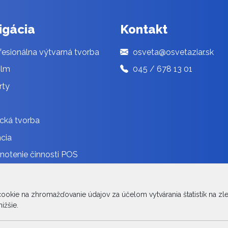
igácia
Kontakt
esionálna výtvarná tvorba
osveta@osvetaziar.sk
ilm
045 / 678 13 01
rty
cká tvorba
cia
otenie činnosti POS
ávanie
innosti POS
kie na zhromažďovanie údajov za účelom vytvárania štatistík na zlep
ižšie.
léria