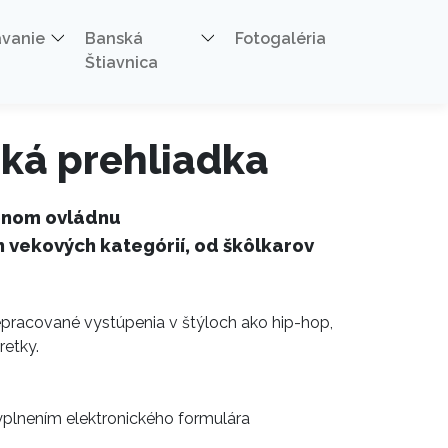
ávanie
Banská
Fotogaléria
Štiavnica
ská prehliadka
ronom ovládnu
 vekových kategórií, od škôlkarov
epracované vystúpenia v štýloch ako hip-hop,
retky.
plnením elektronického formulára