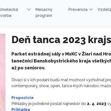
ská prehliadka
Umelecká
Mesačný
Prevencia
Vzdel
tvorba
program
Deň tanca 2023 kraj
Parket estrádnej sály v MsKC v Žiari nad H
tanečníci Banskobystrického kraja všetkých
až po seniorov.
Diváci si v ich podaní budú mať možnosť vychutnať pr
contemporary, show, open, tance iných národov, mažo
Propozície
Prihlášky je potrebné poslať najneskôr do
2. 4. 2023
vy
Prihláška