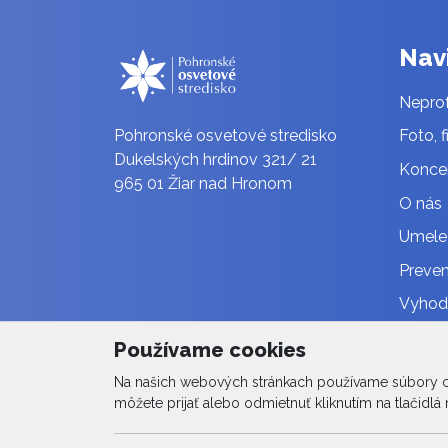
Nav
Neprof
Pohronské osvetové stredisko
Foto, f
Dukelských hrdinov 321/ 21
Konce
965 01 Žiar nad Hronom
O nás
Umele
Preven
Vyhodn
Vzdel
Používame cookies
Plán č
Na našich webových stránkach používame súbory coo
môžete prijať alebo odmietnuť kliknutím na tlačidlá n
Fotoga