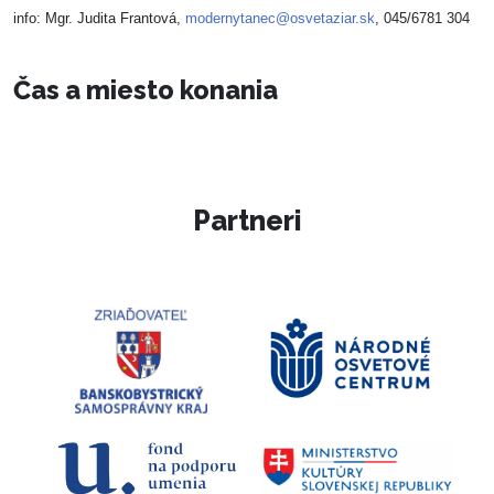
info:
Mgr. Judita Frantová,
modernytanec@osvetaziar.sk
, 045/6781 304
Čas a miesto konania
Partneri