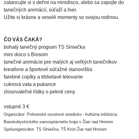
zatancujte si s deťmi na minidisco, alebo sa zapojte do
tanečných animácií, súťaží a hier.
Užite si krásne a veselé momenty so svojou rodinou.
ČO VÁS ČAKÁ?
bohatý tanečný program TS Slniečka
mini disco s Biosom
tanečné animácie pre malých aj veľkých tanečníkov
kreatívne a športové súťažné stanovištia
farebné copíky a trblietavé tetovanie
cukrová vata a pukance
zlosovateľné lístky o pekné ceny
vstupné 3 €
Organizátor: Pohronské osvetové stredisko - kultúrna inštitúcia
Banskobystrického samosprávneho kraja v Žiari nad Hronom
Spoluorganizátor: TS Slniečka, TŠ Krist Žiar nad Hronom