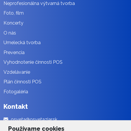
Neprofesionálna výtvarná tvorba
Foto, film
Koncerty
O nás
Umelecká tvorba
Prevencia
Vyhodnotenie činnosti POS
Vzdelávanie
Plán činnosti POS
Fotogaléria
Kontakt
osveta@osvetaziar.sk
Používame cookies
045 / 678 13 01