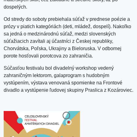
dospelých.
Od stredy do soboty prebiehala súťaž v prednese poézie a
prózy v piatich kategóriách (deti, mládež, dospelí). Nakoľko
sa jedná o medzinárodnú súťaž, medzi slovenských
súťažiacich zavítali aj účastníci z Českej republiky,
Chorvátska, Poľska, Ukrajiny a Bieloruska. V odbornej
porote hosťovali porotcova zo zahraničia.
Súčasťou festivalu bol divadelný workshop vedený
zahraničným lektorom, galaprogram s hudobným
vystúpením, výstava venovaná spomienke na Frontové
divadlo a vystúpenie ľudovej skupiny Praslica z Kozároviec.