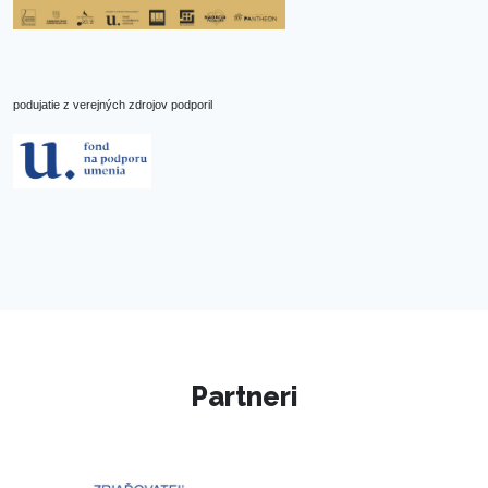
podujatie z verejných zdrojov podporil
Partneri