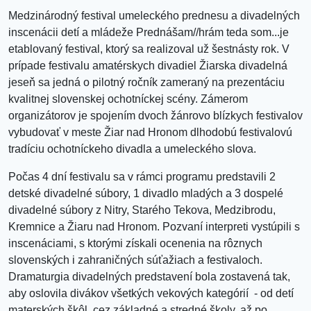
Medzinárodný festival umeleckého prednesu a divadelných
inscenácii detí a mládeže Prednášam//hrám teda som...je
etablovaný festival, ktorý sa realizoval už šestnásty rok. V
prípade festivalu amatérskych divadiel Žiarska divadelná
jeseň sa jedná o pilotný ročník zameraný na prezentáciu
kvalitnej slovenskej ochotníckej scény. Zámerom
organizátorov je spojením dvoch žánrovo blízkych festivalov
vybudovať v meste Žiar nad Hronom dlhodobú festivalovú
tradíciu ochotníckeho divadla a umeleckého slova.
Počas 4 dní festivalu sa v rámci programu predstavili 2
detské divadelné súbory, 1 divadlo mladých a 3 dospelé
divadelné súbory z Nitry, Starého Tekova, Medzibrodu,
Kremnice a Žiaru nad Hronom. Pozvaní interpreti vystúpili s
inscenáciami, s ktorými získali ocenenia na rôznych
slovenských i zahraničných súťažiach a festivaloch.
Dramaturgia divadelných predstavení bola zostavená tak,
aby oslovila divákov všetkých vekových kategórií - od detí
materských škôl, cez základné a stredné školy, až po