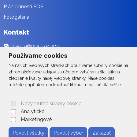
Plán činnosti POS
Fotogaléria
Kontakt
osveta@osvetaziar.sk
Používame cookies
045 / 678 13 01
Na našich webových stránkach používame súbory cookie na
Social
zhromažďovanie údajov za účelom vytvárania štatistík na
zlepšenie kvality našej webovej stránky. Naše cookies
Facebook
môžete prijať alebo odmietnuť kliknutím na tlačidlá nižšie.
© 2026 Arrabella s.r.o., mayabella s.r.o., Všetky práva vyhradené.
Nevyhnutné súbory cookie
Analytické
Marketingové
Hosting:
- Web:
Povoliť všetky
Povoliť výber
Zakázať