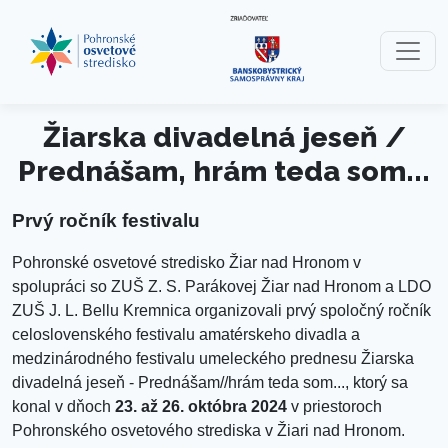
Preskočiť na obsah
Preskočiť na hlavné menu
Žiarska divadelná jeseň /
Prednášam, hrám teda som...
Prvý ročník festivalu
Pohronské osvetové stredisko Žiar nad Hronom v
spolupráci so ZUŠ Z. S. Parákovej Žiar nad Hronom a LDO
ZUŠ J. L. Bellu Kremnica organizovali prvý spoločný ročník
celoslovenského festivalu amatérskeho divadla a
medzinárodného festivalu umeleckého prednesu Žiarska
divadelná jeseň - Prednášam//hrám teda som..., ktorý sa
konal v dňoch
23. až 26. októbra 2024
v priestoroch
Pohronského osvetového strediska v Žiari nad Hronom.