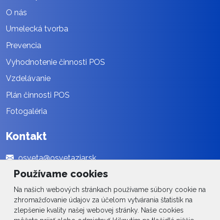
O nás
Umelecká tvorba
Prevencia
Vyhodnotenie činnosti POS
Vzdelávanie
Plán činnosti POS
Fotogaléria
Kontakt
osveta@osvetaziar.sk
Používame cookies
045 / 678 13 01
Na našich webových stránkach používame súbory cookie na
Social
zhromažďovanie údajov za účelom vytvárania štatistík na
zlepšenie kvality našej webovej stránky. Naše cookies