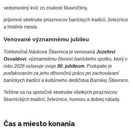
vedomostný kvíz zo znalosti štiavničtiny,
príjemné stretnutie priaznivcov baníckych tradícií, železnice
a histórie mesta.
Venované významnému jubileu
Tohtoročná Náckova Štiavnica je venovaná
Jozefovi
Osvaldovi
, významnému členovi baníckeho spolku, ktorý v
roku 2026 oslavuje svoje
90. jubileum
. Podujatie je
poďakovaním za jeho dlhoročnú prácu pri zachovávaní
baníckych tradícií a kultúrneho dedičstva Banskej Štiavnice.
Tešíme sa na spoločné stretnutie všetkých priaznivcov
štiavnických tradícií, železnice, humoru a dobrej nálady.
Čas a miesto konania