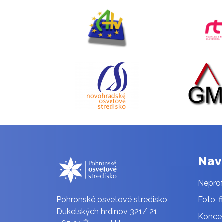
Nav
Neprof
Pohronské osvetové stredisko
Foto, f
Dukelských hrdinov 321/ 21
Konce