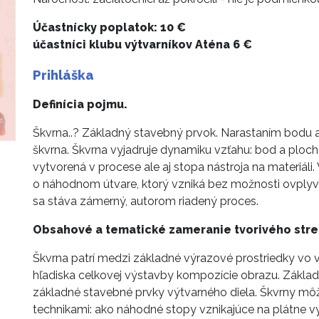
Účastnícky poplatok: 10 €
účastníci klubu výtvarníkov Aténa 6 €
Prihláška
Definícia pojmu.
Škvrna..? Základný stavebný prvok. Narastaním bodu
škvrna. Škvrna vyjadruje dynamiku vzťahu: bod a plocha
vytvorená v procese ale aj stopa nástroja na materiál
o náhodnom útvare, ktorý vzniká bez možnosti ovplyv
sa stáva zámerný, autorom riadený proces.
Obsahové a tematické zameranie tvorivého stret
Škvrna patrí medzi základné výrazové prostriedky vo 
hľadiska celkovej výstavby kompozície obrazu. Zákla
základné stavebné prvky výtvarného diela. Škvrny mô
technikami: ako náhodné stopy vznikajúce na plátne v