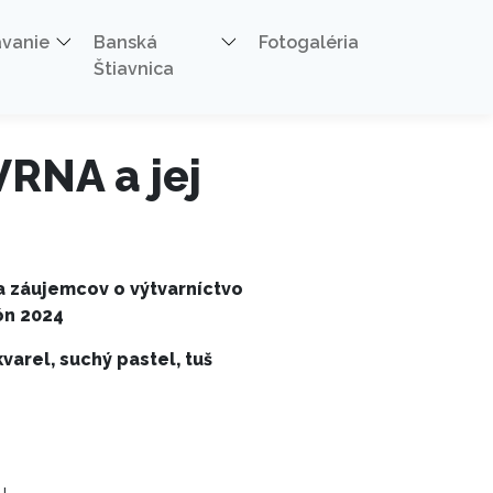
ávanie
Banská
Fotogaléria
Štiavnica
VRNA a jej
a záujemcov o výtvarníctvo
ón 2024
varel, suchý pastel, tuš
u