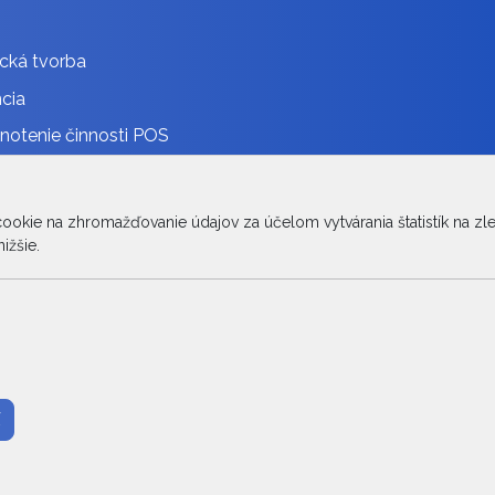
cká tvorba
cia
otenie činnosti POS
ávanie
innosti POS
kie na zhromažďovanie údajov za účelom vytvárania štatistík na zlep
ižšie.
léria
© 2026 Arrabella s.r.o., mayabella s.r.o., Všetky práva vyhradené.
Hosting:
- Web: