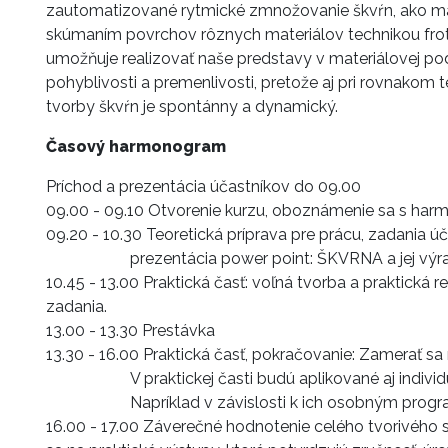
zautomatizované rytmické zmnožovanie škvŕn, ako mate
skúmaním povrchov rôznych materiálov technikou frotá
umožňuje realizovať naše predstavy v materiálovej po
pohyblivosti a premenlivosti, pretože aj pri rovnakom
tvorby škvŕn je spontánny a dynamický.
Časový harmonogram
Príchod a prezentácia účastníkov do 09.00
09.00 - 09.10 Otvorenie kurzu, oboznámenie sa s ha
09.20 - 10.30 Teoretická príprava pre prácu, zadania ú
prezentácia power point: ŠKVRNA a jej výraz
10.45 - 13.00 Praktická časť: voľná tvorba a praktická
zadania.
13.00 - 13.30 Prestávka
13.30 - 16.00 Praktická časť, pokračovanie: Zamerať sa
V praktickej časti budú aplikované aj individuáln
Napríklad v závislosti k ich osobným programo
16.00 - 17.00 Záverečné hodnotenie celého tvorivého s