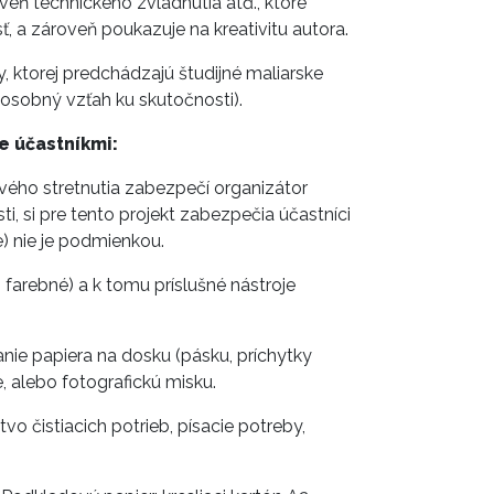
oveň technického zvládnutia atď., ktoré
ť, a zároveň poukazuje na kreativitu autora.
 ktorej predchádzajú študijné maliarske
sobný vzťah ku skutočnosti).
e účastníkmi:
vého stretnutia zabezpečí organizátor
, si pre tento projekt zabezpečia účastníci
) nie je podmienkou.
j farebné) a k tomu príslušné nástroje
anie papiera na dosku (pásku, príchytky
e, alebo fotografickú misku.
o čistiacich potrieb, písacie potreby,