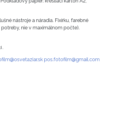
odkladový papier: kresliaci kartón A2,
lušné nástroje a náradia. Fixírku, farebné
e potreby, nie v maximálnom počte).
d..
ofilm@osvetaziar.sk
pos.fotofilm@gmail.com