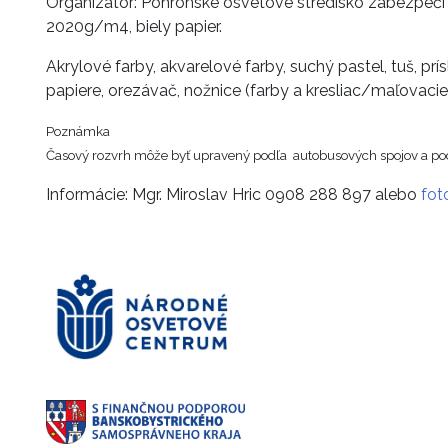
Organizátor: Pohronské osvetové stredisko zabezpečí P
2020g/m4, biely papier.
Akrylové farby, akvarelové farby, suchý pastel, tuš, prís
papiere, orezávač, nožnice (farby a kresliac/maľovaci
Poznámka
Časový rozvrh môže byť upravený podľa autobusových spojov a po
Informácie: Mgr. Miroslav Hric 0908 288 897 alebo
fot