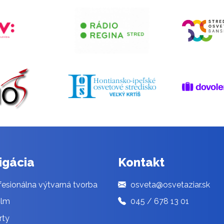
igácia
Kontakt
esionálna výtvarná tvorba
osveta@osvetaziar.sk
ilm
045 / 678 13 01
rty