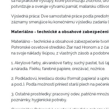
sa na praktické výstupy, ktoré potvrdzujú zručnosť, úr
potvrdzuje a overuje výtvarnú pamäť, maliarsku citlivos
Výsledná práca: Dve samostatné práce podľa predlohy,
záznamy smerujúce ku konečnému výsledku zadania (o
Materiálno - technické a obsahové zabezpečeni
Materiálno - technické a obsahové zabezpečenie tvori
Pohronské osvetové stredisko Žiar nad Hronom a z časti
na svoje náklady (kúpou, z vlastných zásob a podobne
1. Akrylové farby, akvarelové farby, suchý pastel, tuš (a
a náradia. Fixírku, farebné papiere, orezávač, nožnice.
2. Podkladovú, kresliacu dosku (formát papiera) a upín
a pod..). Podľa možnosti priniesť starší plech na pečeni
3. Ostatné prostriedky: pracovný odev, patričné množstv
poznámky, hygienické potreby.