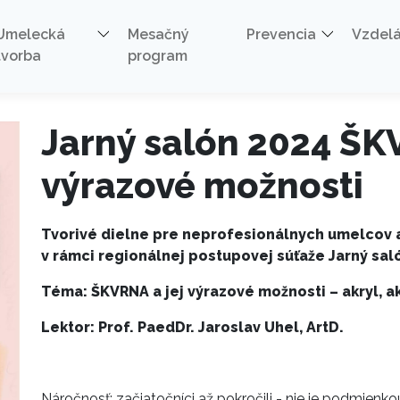
KVRNA a jej výrazové možnosti
Umelecká
Mesačný
Prevencia
Vzdel
tvorba
program
Jarný salón 2024 ŠK
výrazové možnosti
Tvorivé dielne pre neprofesionálnych umelcov 
v rámci regionálnej postupovej súťaže Jarný sal
Téma: ŠKVRNA a jej výrazové možnosti – akryl, ak
Lektor: Prof. PaedDr. Jaroslav Uhel, ArtD.
Náročnosť: začiatočníci až pokročili - nie je podmienko