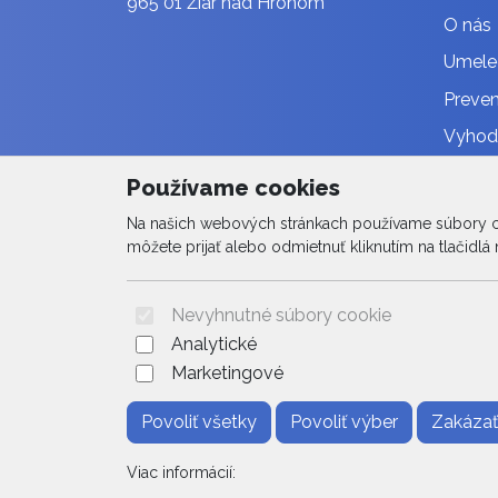
965 01 Žiar nad Hronom
O nás
Umele
Preven
Vyhodn
Vzdel
Používame cookies
Plán č
Na našich webových stránkach používame súbory coo
môžete prijať alebo odmietnuť kliknutím na tlačidlá n
Fotoga
Nevyhnutné súbory cookie
Analytické
Marketingové
Povoliť všetky
Povoliť výber
Zakázať
Viac informácií: