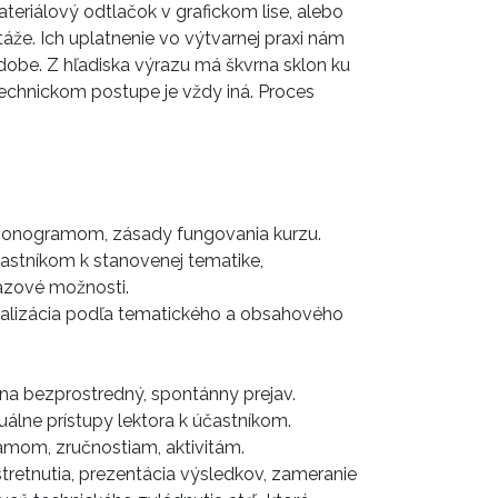
riálový odtlačok v grafickom lise, alebo
že. Ich uplatnenie vo výtvarnej praxi nám
dobe. Z hľadiska výrazu má škvrna sklon ku
 technickom postupe je vždy iná. Proces
rmonogramom, zásady fungovania kurzu.
častníkom k stanovenej tematike,
ové možnosti.
 realizácia podľa tematického a obsahového
 na bezprostredný, spontánny prejav.
e prístupy lektora k účastníkom.
m, zručnostiam, aktivitám.
tretnutia, prezentácia výsledkov, zameranie