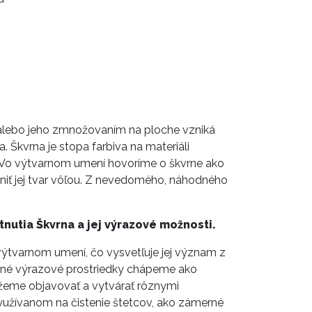
 alebo jeho zmnožovaním na ploche vzniká
. Škvrna je stopa farbiva na materiáli
i. Vo výtvarnom umení hovoríme o škvrne ako
niť jej tvar vôľou. Z nevedomého, náhodného
nutia Škvrna a jej výrazové možnosti.
výtvarnom umení, čo vysvetľuje jej význam z
dné výrazové prostriedky chápeme ako
žeme objavovať a vytvárať rôznymi
yužívanom na čistenie štetcov, ako zámerné